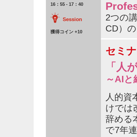
Profe
16：55 - 17：40
2つの
Session
CD）
獲得コイン +10
セミナ
「人
～AI
人的資
けでは
辞める
で7年