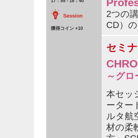
Profe
17：55 - 18：40
2つの
Session
CD）
獲得コイン +10
セミナ
CHR
～グロ
本セッ
ーター
ルタ航
材の柔