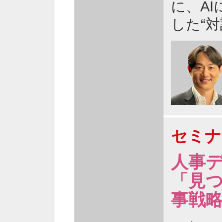
に、A
した“
セミナ
人事デ
「見
事戦