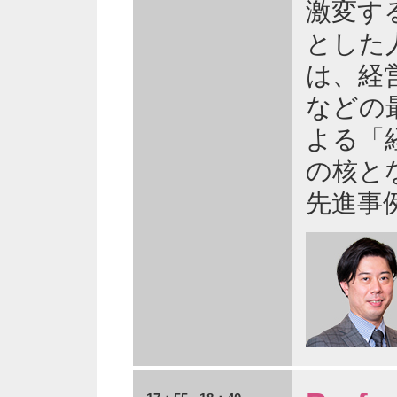
激変す
とした
は、経
などの
よる「
の核と
先進事