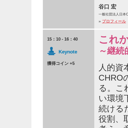
谷口 宏
一般社団法人日本C
»
プロフィール
これか
15：10 - 16：40
～継続
Keynote
獲得コイン +5
人的資
CHR
る。こ
い環境
続ける
役割、