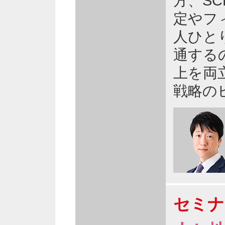
方、S
定やフ
人ひと
通する
上を両
戦略の
セミナ