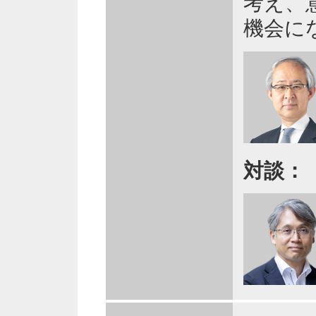
考え、
機会に
対談：